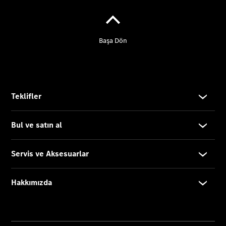
Hizmetler
Hafif
Ticari
Araç
Servisi
Mercedes-
Benz
Kalitesi
Online
Servis
Randevusu
Servis
Kampanyaları
Mobilite
Hizmetleri
Kullanım
Kılavuzları