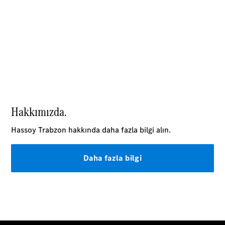
Modellere
genel bakış
Servis ve
Aksesuarlar
Tüm